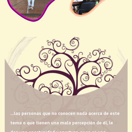
...las personas que no conocen nada acerca de este
tema o que tienen una mala percepción de él, le
den una oportunidad y apertura, pues es una