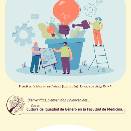
Freepik. (s. f.).
Ideas en crecimiento
[ilustración]. Tomada de bit.ly/3DjjMPI